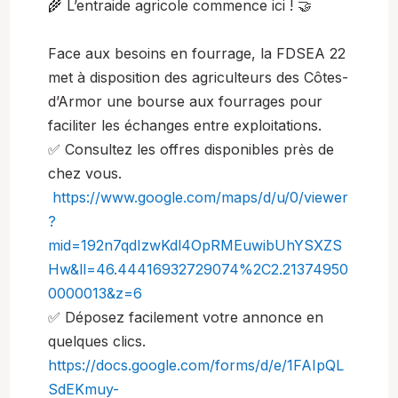
🌾 L’entraide agricole commence ici ! 🤝
Face aux besoins en fourrage, la FDSEA 22
met à disposition des agriculteurs des Côtes-
d’Armor une bourse aux fourrages pour
faciliter les échanges entre exploitations.
✅ Consultez les offres disponibles près de
chez vous.
https://www.google.com/maps/d/u/0/viewer
?
mid=192n7qdIzwKdl4OpRMEuwibUhYSXZS
Hw&ll=46.44416932729074%2C2.21374950
0000013&z=6
✅ Déposez facilement votre annonce en
quelques clics.
https://docs.google.com/forms/d/e/1FAIpQL
SdEKmuy-